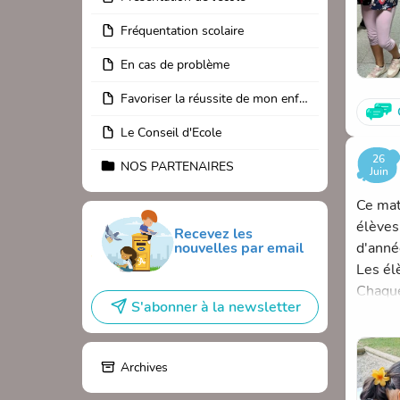
Fréquentation scolaire
En cas de problème
Favoriser la réussite de mon enfant à l'école
Le Conseil d'Ecole
26
NOS PARTENAIRES
Juin
Ce mat
élèves
Recevez les
d'anné
nouvelles par email
Les él
Chaque
S'abonner à la newsletter
- Land 
- Kapl
- Pâte
Archives
- Fres
- arbre