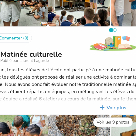
Commenter (0)
Matinée culturelle
Publié par Laurent Lagarde
in, tous les élèves de l'école ont participé à une matinée cult
: les délégués ont proposé de réaliser une activité à dominante
e. Nous avons donc fait évoluer notre traditionnelle matinée sp
èves étaient répartis en équipes, en mélangeant les élèves d
 équipe a réalisé 6 ateliers au cours de la matinée, sur le th
art
Voir plus
a
 à modeler
Voir les 9 photos
que en fleurs
 décoratif