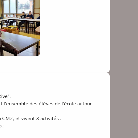
une proposition pour l'école, afin d'alimenter
cipation active, petits comme grands!
ive".
nt l'ensemble des élèves de l'école autour
CM2, et vivent 3 activités :
x;