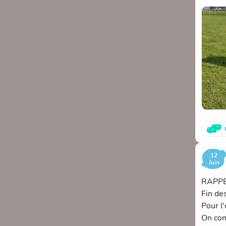
- Appr
La mati
appris
Cette 
ensemb
propos
Ce fut
d'ECL
12
Juin
RAPPEL
Fin des
Pour l
On com