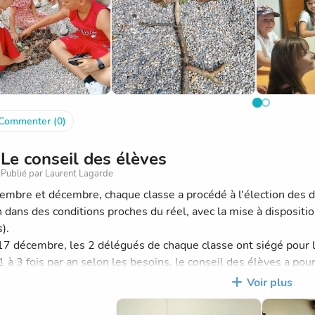
étaux humains"
oductions des élèves seront exposées sous le préau de l'écol
rs de la fête de l'école. N'oubliez pas d'aller la visiter avec v
Commenter (0)
Le conseil des élèves
Publié par Laurent Lagarde
embre et décembre, chaque classe a procédé à l'élection des 
n dans des conditions proches du réel, avec la mise à dispositio
s).
17 décembre, les 2 délégués de chaque classe ont siégé pour l
 à 3 fois par an selon les besoins, le conseil des élèves a pour
à travers deux types de sujets à traiter:
Voir plus
erche de solutions aux problèmes communs rencontrés;
ropositions d'amélioration, d'animation, de projets pour la vie 