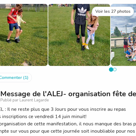
entissage d'une danse
Voir les 27 photos
née s'est conclue par la réalisation collective de la danse appr
 par quelques classes sur le thème des jeux olympiques.
année, lors du conseil des élèves, les délégués de classe avai
le: nous avons saisi l'occasion pour l'organiser en partenaria
é des activités coopératives pendant la pause méridienne.
 une belle réussite! Merci aux parents accompagnateurs, à l'équ
AT!
Commenter (1)
Message de l'ALEJ- organisation fête de
Publié par Laurent Lagarde
 : Il ne reste plus que 3 Jours pour vous inscrire au repas
 inscriptions ce vendredi 14 juin minuit!
'organisation de cette manifestation, il nous manque des bras p
pte sur vous pour que cette journée soit inoubliable pour nos