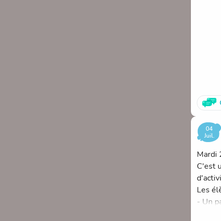
Ainsi 
l'ordre
Nous f
04
Juil.
Mardi 2
C'est 
d'activ
Les él
- Un pa
- Une 