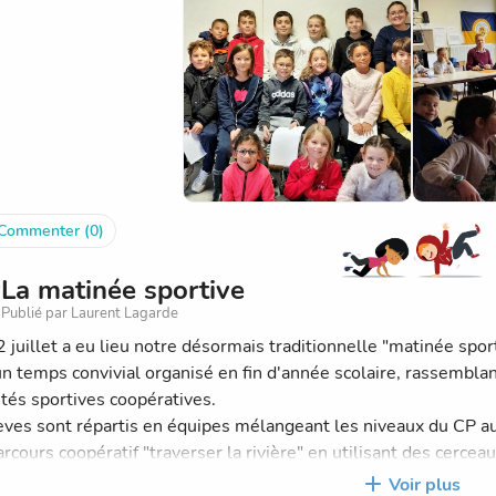
au préalable, chaque classe transmet un problème rencontré et 
 du jour du conseil des élèves.
élicitons les délégués 2024-25 pour leur élection et leur parti
Commenter (0)
La matinée sportive
Publié par Laurent Lagarde
 juillet a eu lieu notre désormais traditionnelle "matinée sport
un temps convivial organisé en fin d'année scolaire, rassembla
ités sportives coopératives.
èves sont répartis en équipes mélangeant les niveaux du CP au 
rcours coopératif "traverser la rivière" en utilisant des cerceau
course par équipes
Voir plus