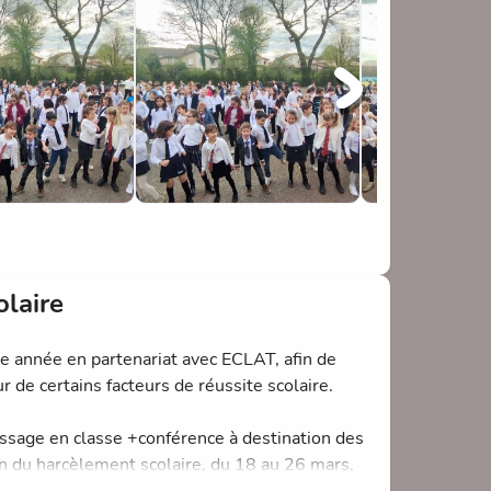
ns dégusté les spécialités cuisinées par les
x parents pour leur implication!
olaire
ait impossible!
ue année en partenariat avec ECLAT, afin de
 de certains facteurs de réussite scolaire.
issage en classe +conférence à destination des
on du harcèlement scolaire, du 18 au 26 mars,