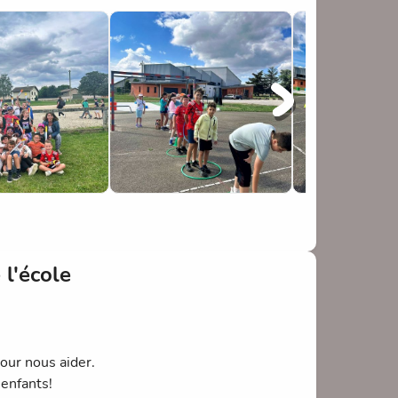
ise dans l'un des ateliers, ainsi qu'un chant
ent proposé de faire un "pique-nique" géant tous
t avec ECLAT. L'équipe d'animation a également
ipe enseignante, et à l'équipe d'animation
 l'école
our nous aider.
 enfants!