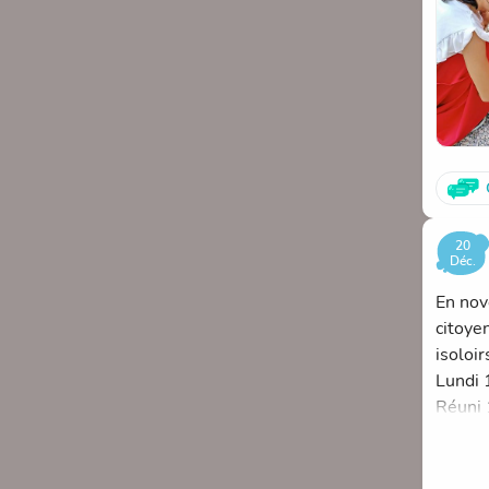
- "Vég
Les pr
soir lo
20
Déc.
En nov
citoye
isoloir
Lundi 
Réuni 1
école, 
- Rech
- Les p